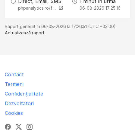
Direct, Email, SMS
1 minut în urmă
phpanalytics.ro/forum.gamefear.ro/pages?from=2021-08-31&to=2021-08-31
06-08-2026 17:25:16
Raport generat în 06-08-2026 la 17:26:51 (UTC +03:00).
Actualizează raport
Contact
Termeni
Confidențialitate
Dezvoltatori
Cookies
Facebook
X
Instagram