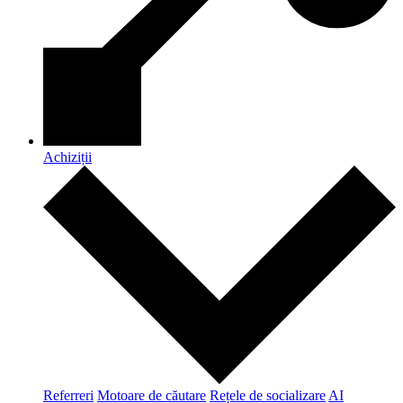
Achiziții
Referreri
Motoare de căutare
Rețele de socializare
AI