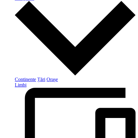
Continente
Țări
Orașe
Limbi