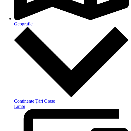
Geografic
Continente
Țări
Orașe
Limbi