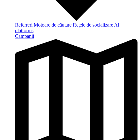
Referreri
Motoare de căutare
Rețele de socializare
AI
platforms
Campanii