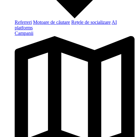
Referreri
Motoare de căutare
Rețele de socializare
AI
platforms
Campanii