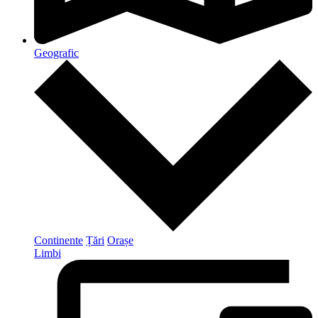
Geografic
Continente
Țări
Orașe
Limbi