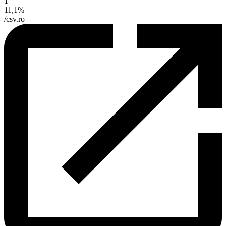
1
11,1%
/csv.ro