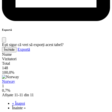
Exportă
Ești sigur că vrei să exporți acest tabel?
Exportă
Închide
Nume
Vizitatori
Total
148
100,0%
Norway
1
0,7%
Afișate 11-11 din 11
« Înapoi
Înainte »