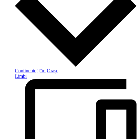
Continente
Țări
Orașe
Limbi