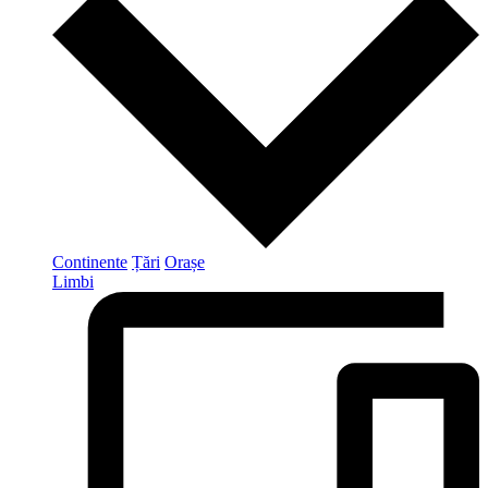
Continente
Țări
Orașe
Limbi